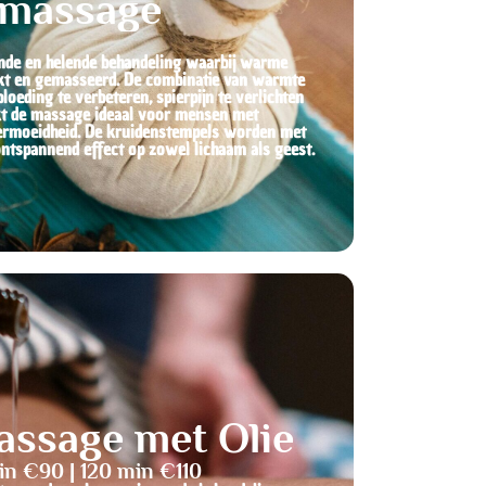
lmassage
de en helende behandeling waarbij warme
kt en gemasseerd. De combinatie van warmte
oeding te verbeteren, spierpijn te verlichten
akt de massage ideaal voor mensen met
vermoeidheid. De kruidenstempels worden met
ntspannend effect op zowel lichaam als geest.
ssage met Olie​
in €90 | 120 min €110