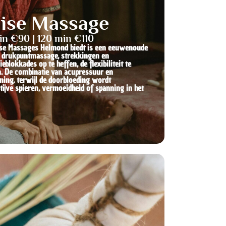
aise Massage
in €90 | 120 min €110
aise Massages Helmond biedt is een eeuwenoude
n drukpuntmassage, strekkingen en
lokkades op te heffen, de flexibiliteit te
n. De combinatie van acupressuur en
ing, terwijl de doorbloeding wordt
tijve spieren, vermoeidheid of spanning in het