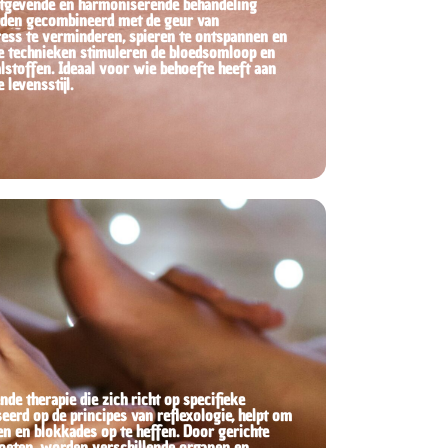
tgevende en harmoniserende behandeling
rden gecombineerd met de geur van
ress te verminderen, spieren te ontspannen en
hte technieken stimuleren de bloedsomloop en
lstoffen. Ideaal voor wie behoefte heeft aan
levensstijl.
e therapie die zich richt op specifieke
erd op de principes van reflexologie, helpt om
en en blokkades op te heffen. Door gerichte
voeten, worden verschillende organen en