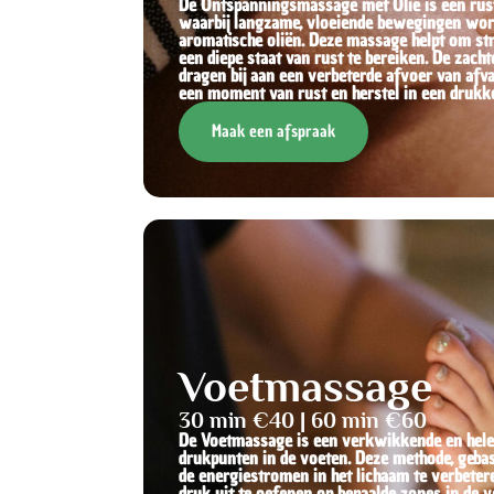
De Ontspanningsmassage met Olie is een rus
waarbij langzame, vloeiende bewegingen wo
aromatische oliën. Deze massage helpt om st
een diepe staat van rust te bereiken. De zac
dragen bij aan een verbeterde afvoer van afva
een moment van rust en herstel in een drukke 
Maak een afspraak
Voetmassage
30 min €40 | 60 min €60
De Voetmassage is een verkwikkende en helend
drukpunten in de voeten. Deze methode, gebase
de energiestromen in het lichaam te verbeter
druk uit te oefenen op bepaalde zones in de 