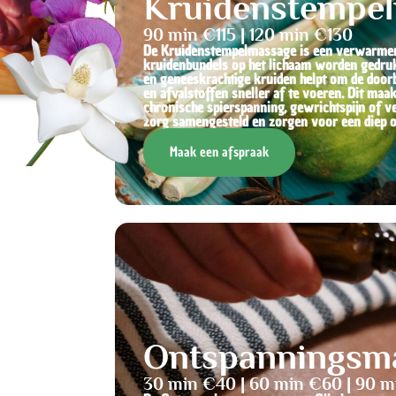
Kruidenstempe
90 min €115 | 120 min €130
De Kruidenstempelmassage is een verwarmen
kruidenbundels op het lichaam worden gedru
en geneeskrachtige kruiden helpt om de doorbl
en afvalstoffen sneller af te voeren. Dit ma
chronische spierspanning, gewrichtspijn of 
zorg samengesteld en zorgen voor een diep o
Maak een afspraak
Ontspanningsma
30 min €40 | 60 min €60 | 90 m