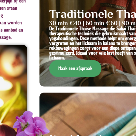
ierpijn of een
ten staan
Traditionele Th
ig
 kan worden
30 min €40 | 60 min €60 | 90 m
De Traditionele Thaise Massage die Sabai Th
ns aanbod en
therapeutische techniek die gebruikmaakt va
ssage.
yogahoudingen. Deze methode helpt om energieb
vergroten en het lichaam in balans te brenge
rekbewegingen zorgt voor een diepe ontspann
gestimuleerd. Ideaal voor wie last heeft van s
lichaam.
Maak een afspraak